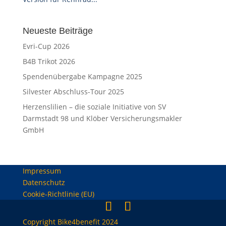
Neueste Beiträge
Evri-Cup 2026
B4B Trikot 2026
Spendenübergabe Kampagne 2025
Silvester Abschluss-Tour 2025
Herzenslilien – die soziale Initiative von SV
Darmstadt 98 und Klöber Versicherungsmakler
GmbH
Impressum
Datenschutz
Cookie-Richtlinie (EU)
Copyright Bike4benefit 2024