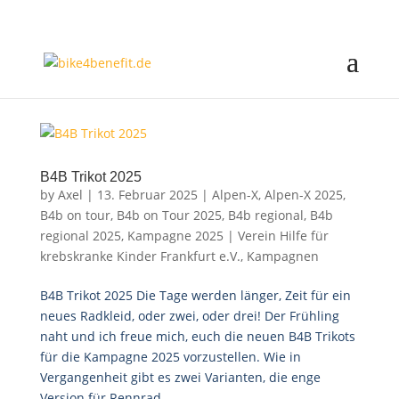
B4B Trikot 2025
by
Axel
|
13. Februar 2025
|
Alpen-X
,
Alpen-X 2025
,
B4b on tour
,
B4b on Tour 2025
,
B4b regional
,
B4b
regional 2025
,
Kampagne 2025 | Verein Hilfe für
krebskranke Kinder Frankfurt e.V.
,
Kampagnen
B4B Trikot 2025 Die Tage werden länger, Zeit für ein
neues Radkleid, oder zwei, oder drei! Der Frühling
naht und ich freue mich, euch die neuen B4B Trikots
für die Kampagne 2025 vorzustellen. Wie in
Vergangenheit gibt es zwei Varianten, die enge
Version für Rennrad...