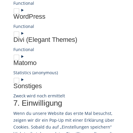
Functional
Consent
WordPress
to
service
Functional
google-
Consent
recaptcha
Divi (Elegant Themes)
to
service
Functional
wordpress
Consent
Matomo
to
service
Statistics (anonymous)
divi-
Consent
(elegant-
Sonstiges
to
themes)
service
Zweck wird noch ermittelt
matomo
7. Einwilligung
Consent
to
Wenn du unsere Website das erste Mal besuchst,
service
zeigen wir dir ein Pop-Up mit einer Erklärung über
sonstiges
Cookies. Sobald du auf „Einstellungen speichern“