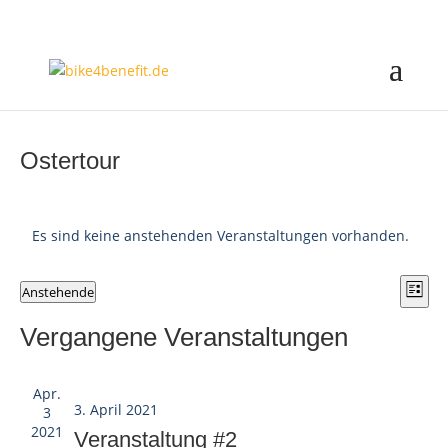
Ostertour
Es sind keine anstehenden Veranstaltungen vorhanden.
Ansi
Ver
Anstehende
Liste
Ans
Navi
Datum
Nav
Vergangene Veranstaltungen
wählen.
Apr.
3. April 2021
3
2021
Veranstaltung #2